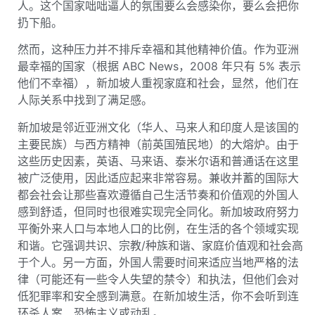
人。这个国家咄咄逼人的氛围要么会感染你，要么会把你
扔下船。
然而，这种压力并不排斥幸福和其他精神价值。作为亚洲
最幸福的国家（根据 ABC News，2008 年只有 5% 表示
他们不幸福），新加坡人重视家庭和社会，显然，他们在
人际关系中找到了满足感。
新加坡是邻近亚洲文化（华人、马来人和印度人是该国的
主要民族）与西方精神（前英国殖民地）的大熔炉。由于
这些历史因素，英语、马来语、泰米尔语和普通话在这里
被广泛使用，因此适应起来非常容易。兼收并蓄的国际大
都会社会让那些喜欢遵循自己生活节奏和价值观的外国人
感到舒适，但同时也很难实现完全同化。新加坡政府努力
平衡外来人口与本地人口的比例，在生活的各个领域实现
和谐。它强调共识、宗教/种族和谐、家庭价值观和社会高
于个人。另一方面，外国人需要时间来适应当地严格的法
律（可能还有一些令人失望的禁令）和执法，但他们会对
低犯罪率和安全感到满意。在新加坡生活，你不会听到连
环杀人案、恐怖主义或动乱。