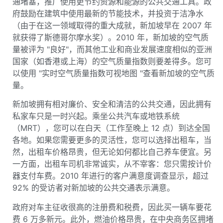
通堵塞，推广使用更节约资源和能源的公共交通工具。政
府鼓励在建筑中使用最新的节能技术，并投资于洁净水
（由于在这一领域取得的重大成就，新加坡早在 2007 年
就获得了斯德哥尔摩水奖）。2010 年，新加坡的空气质
量被评为 "良好"，而其他工业和商业发展速度相似的亚洲
国家（如香港或上海）的空气质量指数则要差得多。您可
以使用 "实时空气质量指数可视地图 "查看新加坡的空气质
量。
新加坡拥有相对廉价、安全和清洁的公共交通，因此拥有
私家车只是一时兴起。乘坐公共汽车或地铁系统
（MRT），您可以在白天（工作至晚上 12 点）到达全国
各地。如果您需要更多的灵活性，您可以选择出租车，当
然，出租车价格昂贵，但无论如何都比自己养车便宜。另
一方面，出租车司机非常诚实，从不宰客：您只需按计价
器支付车费。2010 年进行的客户满意度调查显示，超过
92% 的受访者对新加坡的公共交通表示满意。
政府对车主征收很高的注册费和税费，因此买一辆车要花
费 6 万多新元。此外，燃油价格昂贵，在中央商务区拥堵