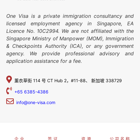
One Visa is a private immigration consultancy and
licensed employment agency in Singapore, EA
Licence No. 10C2994. We are not affiliated with the
Singapore Ministry of Manpower (MOM), Immigration
& Checkpoints Authority (ICA), or any government
agency. We provide professional advisory and
application assistance for a fee.
薰衣草街 114 号
CT Hub 2，#11-88、
新加坡 338729
+65 6385-4386
info@one-visa.com
企业
签证
资源
公司名称