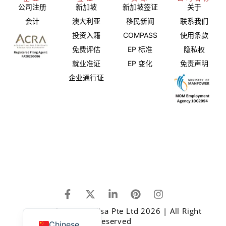
公司注册
新加坡
新加坡签证
关于
会计
澳大利亚
移民新闻
联系我们
投资入籍
COMPASS
使用条款
免费评估
EP 标准
隐私权
就业准证
EP 变化
免责声明
企业通行证
Japanese
English
Copyright © One Visa Pte Ltd 2026 | All Right
Reserved
Chinese