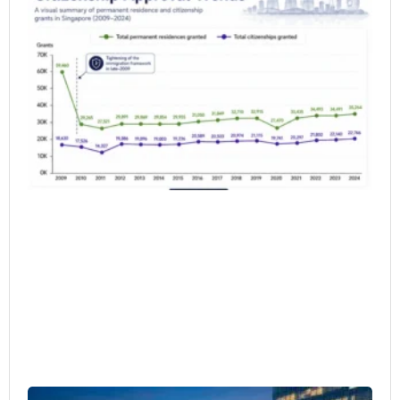
Ap
Ra
20
Wh
do
Da
Sh
6 月
20
Si