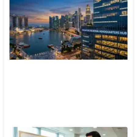
as
Re
HQ
Co
Ar
Ex
He
4 月
20
Em
Pa