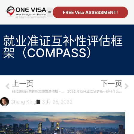
FREE Visa ASSESSMENT!
移民
公司注册
资源
联系方式
就业准证互补性评估框
架（COMPASS）
上一页
下一页
科维德期间前往新加坡旅游须知 - 安全旅行通行证
2022 年新就业准证更新--期待什么？
Cheng King
3 月 25, 2022