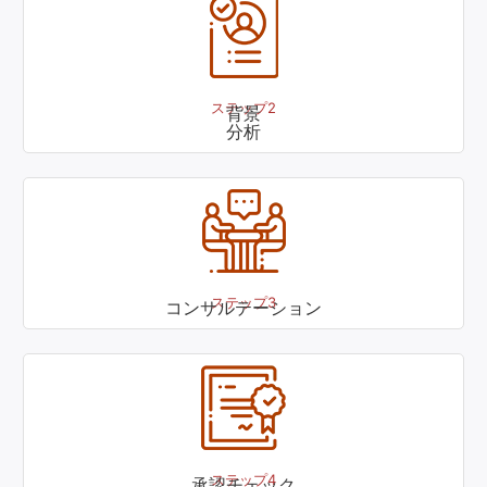
ステップ2
背景
分析
ステップ3
コンサルテーション
ステップ4
承認チェック