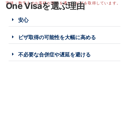
実績 - 数千人のお客様が弊社を通じてビザを取得しています。
One Visaを選ぶ理由
安心
ビザ取得の可能性を大幅に高める
不必要な合併症や遅延を避ける