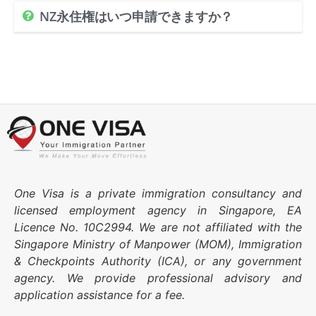
NZ永住権はいつ申請できますか？
One Visa is a private immigration consultancy and
licensed employment agency in Singapore, EA
Licence No. 10C2994. We are not affiliated with the
Singapore Ministry of Manpower (MOM), Immigration
& Checkpoints Authority (ICA), or any government
agency. We provide professional advisory and
application assistance for a fee.