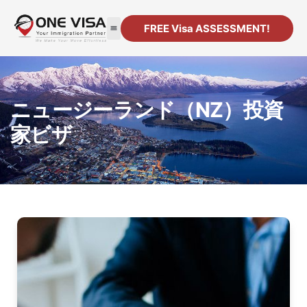
FREE Visa ASSESSMENT!
移民
法人設立
リソース
連絡先
ニュージーランド（NZ）投資
家ビザ