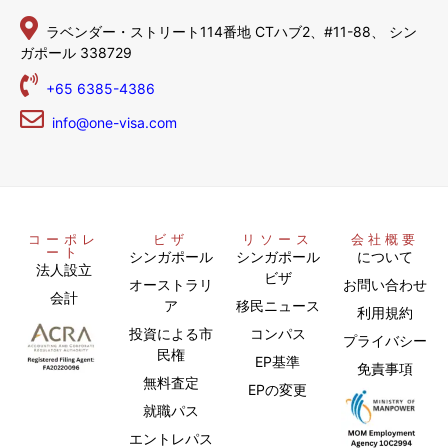
ラベンダー・ストリート114番地
CTハブ2、#11-88、
シン
ガポール 338729
+65 6385-4386
info@one-visa.com
コーポレ
ビザ
リソース
会社概要
ート
シンガポール
シンガポール
について
法人設立
ビザ
オーストラリ
お問い合わせ
会計
ア
移民ニュース
利用規約
投資による市
コンパス
プライバシー
民権
EP基準
免責事項
無料査定
EPの変更
就職パス
エントレパス