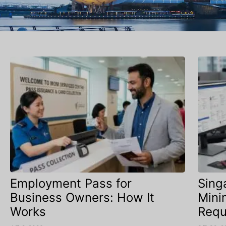
Employment Pass for
Sing
Business Owners: How It
Mini
Works
Requ