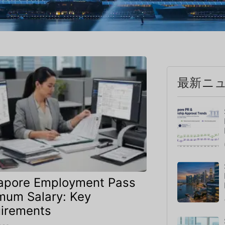
最新ニ
apore Employment Pass
mum Salary: Key
irements