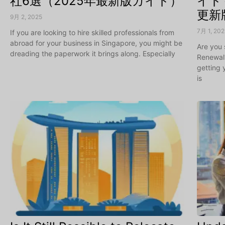
社6選（2025年最新版ガイド）
イド
更新
9月 2, 2025
7月 1, 20
If you are looking to hire skilled professionals from
abroad for your business in Singapore, you might be
Are you
dreading the paperwork it brings along. Especially
Renewal?
getting
is