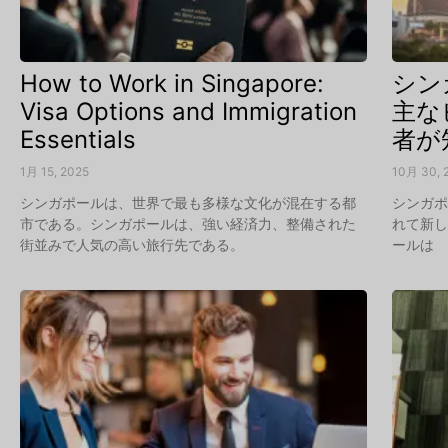
How to Work in Singapore:
シン
Visa Options and Immigration
主な
Essentials
者が
1月 15, 2025
10月 30, 
シンガポールは、世界で最も多様な文化が混在する都
シンガ
市である。シンガポールは、強い経済力、整備された
れて新
街並みで人気の高い旅行先である。
ールは