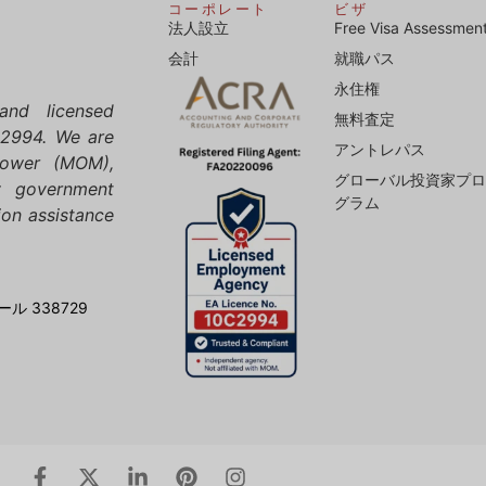
コーポレート
ビザ
法人設立
Free Visa Assessmen
会計
就職パス
永住権
and licensed
無料査定
C2994. We are
アントレパス
npower (MOM),
グローバル投資家プ
y government
グラム
ion assistance
ル 338729