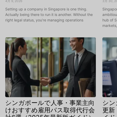
4月 9, 2026
3月 30, 2
Setting up a company in Singapore is one thing.
Singapor
Actually being there to run it is another. Without the
ambitiou
right legal status, you’re managing operations
hub of S
markets
シンガポールで人事・事業主向
シン
けおすすめ雇用パス取得代行会
更新