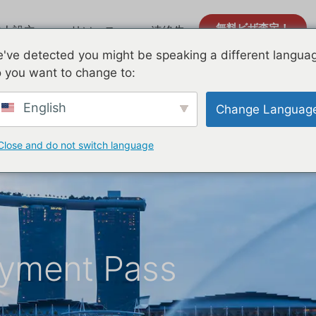
無料ビザ査定！
法人設立
リソース
連絡先
've detected you might be speaking a different langua
 you want to change to:
English
Change Languag
Close and do not switch language
ent Pass