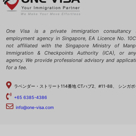
One Visa is a private immigration consultancy 
employment agency in Singapore, EA Licence No. 10
not affiliated with the Singapore Ministry of Ma
Immigration & Checkpoints Authority (ICA), or an
agency. We provide professional advisory and applicat
for a fee.
ラベンダー・ストリート114番地
CTハブ2、#11-88、
シンガポー
+65 6385-4386
info@one-visa.com
Chinese