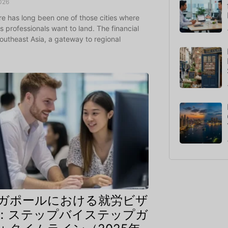
026
e has long been one of those cities where
s professionals want to land. The financial
outheast Asia, a gateway to regional
,
ガポールにおける就労ビザ
：ステップバイステップガ