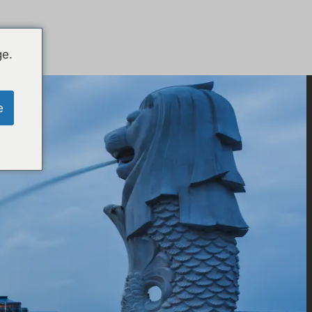
ge.
e