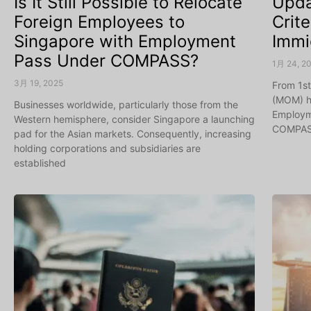
Is It Still Possible to Relocate
Upda
Foreign Employees to
Crit
Singapore with Employment
Immi
Pass Under COMPASS?
1月 24, 2
3月 19, 2025
From 1st
(MOM) h
Businesses worldwide, particularly those from the
Employme
Western hemisphere, consider Singapore a launching
COMPAS
pad for the Asian markets. Consequently, increasing
holding corporations and subsidiaries are
established