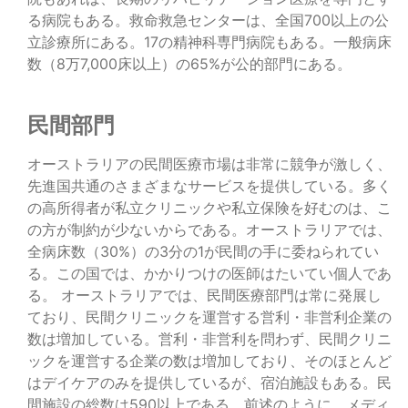
る病院もある。救命救急センターは、全国700以上の公
立診療所にある。17の精神科専門病院もある。一般病床
数（8万7,000床以上）の65%が公的部門にある。
民間部門
オーストラリアの民間医療市場は非常に競争が激しく、
先進国共通のさまざまなサービスを提供している。多く
の高所得者が私立クリニックや私立保険を好むのは、こ
の方が制約が少ないからである。オーストラリアでは、
全病床数（30%）の3分の1が民間の手に委ねられてい
る。この国では、かかりつけの医師はたいてい個人であ
る。 オーストラリアでは、民間医療部門は常に発展し
ており、民間クリニックを運営する営利・非営利企業の
数は増加している。営利・非営利を問わず、民間クリニ
ックを運営する企業の数は増加しており、そのほとんど
はデイケアのみを提供しているが、宿泊施設もある。民
間施設の総数は590以上である。前述のように、メディ