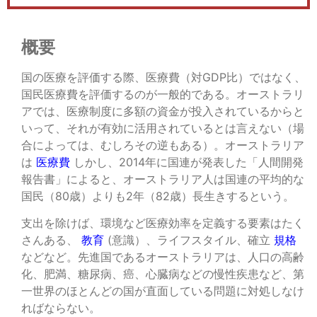
概要
国の医療を評価する際、医療費（対GDP比）ではなく、
国民医療費を評価するのが一般的である。オーストラリ
アでは、医療制度に多額の資金が投入されているからと
いって、それが有効に活用されているとは言えない（場
合によっては、むしろその逆もある）。オーストラリア
は
医療費
しかし、2014年に国連が発表した「人間開発
報告書」によると、オーストラリア人は国連の平均的な
国民（80歳）よりも2年（82歳）長生きするという。
支出を除けば、環境など医療効率を定義する要素はたく
さんある、
教育
(意識）、ライフスタイル、確立
規格
などなど。先進国であるオーストラリアは、人口の高齢
化、肥満、糖尿病、癌、心臓病などの慢性疾患など、第
一世界のほとんどの国が直面している問題に対処しなけ
ればならない。