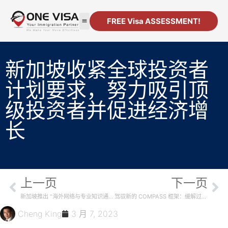
FREE Visa ASSESSMENT!
移民
公司注册
资源
联系方式
新加坡收紧全球投资者
计划要求，努力吸引顶
级投资者并促进经济增
长
上一页
下一页
新加坡推出 "海外网络与专业知识通行证"（One Pass）以吸引全球人才
驾驭新的 COMPASS 框架：缓解过渡的 8 个专家提示
Cheng King
3 月 7, 2023