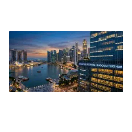
Si
as
Re
HQ
Co
Ar
Ex
He
4 月
20