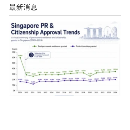
最新消息
Si
PR
Ap
Ra
20
Wh
do
Da
Sh
6 月
20