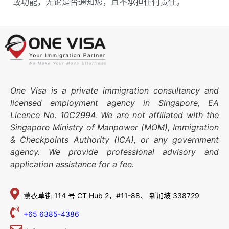
或功能，无论是否通知您，且不承担任何责任。
One Visa is a private immigration consultancy and
licensed employment agency in Singapore, EA
Licence No. 10C2994. We are not affiliated with the
Singapore Ministry of Manpower (MOM), Immigration
& Checkpoints Authority (ICA), or any government
agency. We provide professional advisory and
application assistance for a fee.
薰衣草街 114 号
CT Hub 2，#11-88、
新加坡 338729
+65 6385-4386