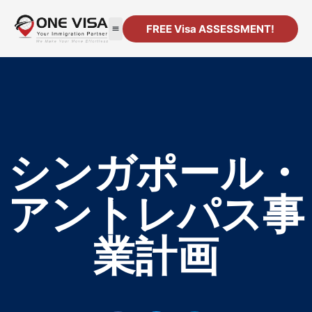
FREE Visa ASSESSMENT!
移民
法人設立
リソース
連絡先
シンガポール・
アントレパス事
業計画