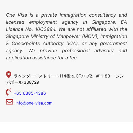
One Visa is a private immigration consultancy and
licensed employment agency in Singapore, EA
Licence No. 10C2994. We are not affiliated with the
Singapore Ministry of Manpower (MOM), Immigration
& Checkpoints Authority (ICA), or any government
agency. We provide professional advisory and
application assistance for a fee.
ラベンダー・ストリート114番地
CTハブ2、#11-88、
シン
ガポール 338729
+65 6385-4386
info@one-visa.com