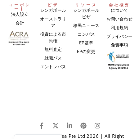
コーポレ
ビザ
リソース
会社概要
ート
シンガポール
シンガポール
について
法人設立
ビザ
オーストラリ
お問い合わせ
会計
ア
移民ニュース
利用規約
投資による市
コンパス
プライバシー
民権
EP基準
免責事項
無料査定
EPの変更
就職パス
エントレパス
Chinese
English
Copyright © One Visa Pte Ltd 2026 | All Right