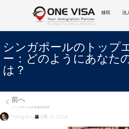
移民
法
シンガポールのトップ
ー：どのようにあなた
は？
前へ
シンガポール永住権保持者
Cheng King
8月 15, 2024