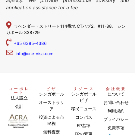
agency. We provide professional advisory and
application assistance for a fee.
ラベンダー・ストリート114番地
CTハブ2、#11-88、
シン
ガポール 338729
+65 6385-4386
info@one-visa.com
コーポレ
ビザ
リソース
会社概要
ート
シンガポール
シンガポール
について
法人設立
ビザ
オーストラリ
お問い合わせ
会計
ア
移民ニュース
利用規約
投資による市
コンパス
プライバシー
民権
EP基準
免責事項
無料査定
EPの変更