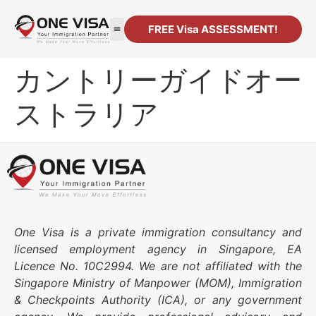
FREE Visa ASSESSMENT!
移民
法人設立
リソース
連絡先
カントリーガイドオー
ストラリア
One Visa is a private immigration consultancy and
licensed employment agency in Singapore, EA
Licence No. 10C2994. We are not affiliated with the
Singapore Ministry of Manpower (MOM), Immigration
& Checkpoints Authority (ICA), or any government